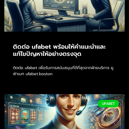
ติดต่อ ufabet พร้อมให้คำแนะนำและ
แก้ไขปัญหาให้อย่างตรงจุด
ติดต่อ ufabet เพื่อรับการสนับสนุนที่ดีที่สุดจากฝ่ายบริการ ยู
ฟ่าเบท ufabet.boston
UFABET