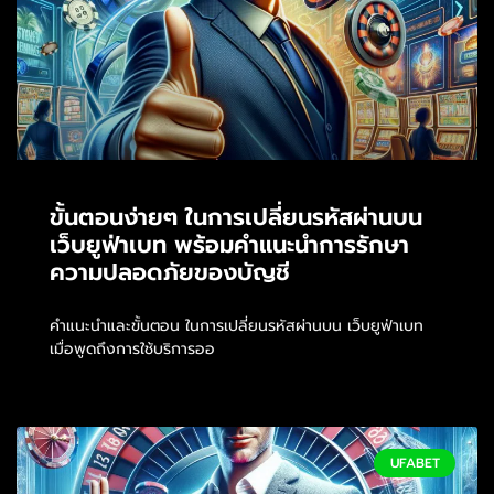
ขั้นตอนง่ายๆ ในการเปลี่ยนรหัสผ่านบน
เว็บยูฟ่าเบท พร้อมคำแนะนำการรักษา
ความปลอดภัยของบัญชี
คำแนะนำและขั้นตอน ในการเปลี่ยนรหัสผ่านบน เว็บยูฟ่าเบท
เมื่อพูดถึงการใช้บริการออ
UFABET