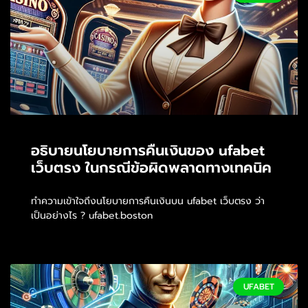
อธิบายนโยบายการคืนเงินของ ufabet
เว็บตรง ในกรณีข้อผิดพลาดทางเทคนิค
ทำความเข้าใจถึงนโยบายการคืนเงินบน ufabet เว็บตรง ว่า
เป็นอย่างไร ? ufabet.boston
UFABET