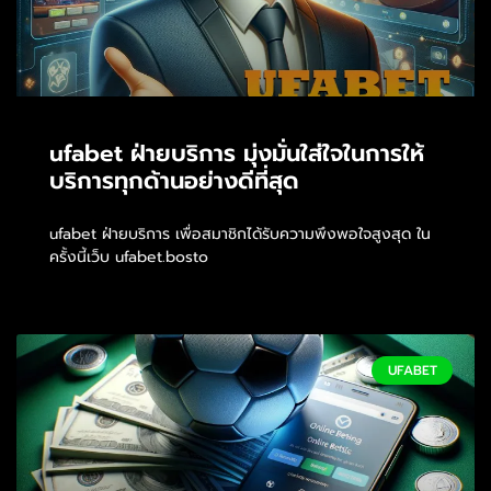
ufabet ฝ่ายบริการ มุ่งมั่นใส่ใจในการให้
บริการทุกด้านอย่างดีที่สุด
ufabet ฝ่ายบริการ เพื่อสมาชิกได้รับความพึงพอใจสูงสุด ใน
ครั้งนี้เว็บ ufabet.bosto
UFABET