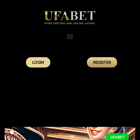
LOGIN
REGISTER
UFABET
UFABET