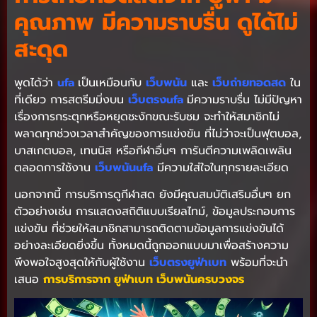
คุณภาพ มีความราบรื่น ดูได้ไม่
สะดุด
พูดได้ว่า
ufa
เป็นเหมือนกับ
เว็บพนัน
และ
เว็บถ่ายทอดสด
ใน
ที่เดียว การสตรีมมิ่งบน
เว็บตรงufa
มีความราบรื่น ไม่มีปัญหา
เรื่องการกระตุกหรือหยุดชะงักขณะรับชม จะทำให้สมาชิกไม่
พลาดทุกช่วงเวลาสำคัญของการแข่งขัน ที่ไม่ว่าจะเป็นฟุตบอล,
บาสเกตบอล, เทนนิส หรือกีฬาอื่นๆ การันตีความเพลิดเพลิน
ตลอดการใช้งาน
เว็บพนันufa
มีความใส่ใจในทุกรายละเอียด
นอกจากนี้ การบริการดูกีฬาสด
ยังมีคุณสมบัติเสริมอื่นๆ ยก
ตัวอย่างเช่น การแสดงสถิติแบบเรียลไทม์, ข้อมูลประกอบการ
แข่งขัน ที่ช่วยให้สมาชิกสามารถติดตามข้อมูลการแข่งขันได้
อย่างละเอียดยิ่งขึ้น ทั้งหมดนี้ถูกออกแบบมาเพื่อสร้างความ
พึงพอใจสูงสุดให้กับผู้ใช้งาน
เว็บตรงยูฟ่าเบท
พร้อมที่จะนำ
เสนอ
การบริการจาก ยูฟ่าเบท เว็บพนันครบวงจร