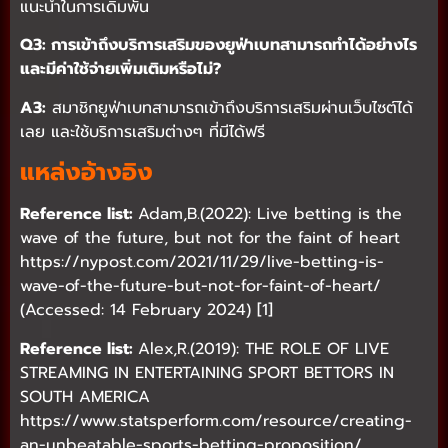
แนะนำในการเดิมพัน
Q3: การเข้าถึงบริการเสริมของยูฟ่าเบทสามารถทำได้อย่างไร
และมีค่าใช้จ่ายเพิ่มเติมหรือไม่?
A3:
สมาชิกยูฟ่าเบทสามารถเข้าถึงบริการเสริมผ่านเว็บไซต์ได้
เลย และใช้บริการเสริมต่างๆ ที่มีได้ฟรี
แหล่งอ้างอิง
Reference list:
Adam,B
.(2022): Live betting is the
wave of the future, but not for the faint of heart
https://nypost.com/2021/11/29/live-betting-is-
wave-of-the-future-but-not-for-faint-of-heart/
(Accessed: 14 February 2024) [1]
Reference list:
Alex,R.(2019): THE ROLE OF LIVE
STREAMING IN ENTERTAINING SPORT BETTORS IN
SOUTH AMERICA
https://www.statsperform.com/resource/creating-
an-unbeatable-sports-betting-proposition/