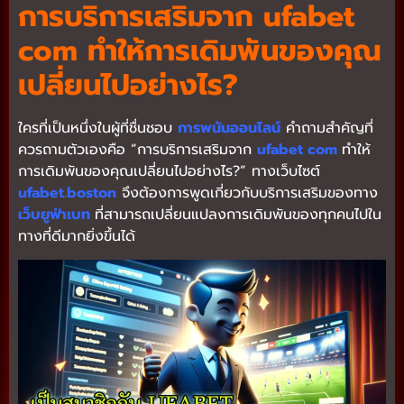
การบริการเสริมจาก
ufabet
com
ทำให้การเดิมพันของคุณ
เปลี่ยนไปอย่างไร?
ใครที่เป็นหนึ่งในผู้ที่ชื่นชอบ
การพนันออนไลน์
คำถามสำคัญที่
ควรถามตัวเองคือ “การบริการเสริมจาก
ufabet com
ทำให้
การเดิมพันของคุณเปลี่ยนไปอย่างไร?” ทางเว็บไซต์
ufabet.boston
จึงต้องการพูดเกี่ยวกับบริการเสริมของทาง
เว็บยูฟ่าเบท
ที่สามารถเปลี่ยนแปลงการเดิมพันของทุกคนไปใน
ทางที่ดีมากยิ่งขึ้นได้