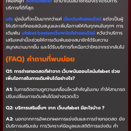
เพื่อให้ผู้ที่
สมัครufabet
เข้ามาเป็นสมาชิกของเราได้รับการ
บริการที่ดีที่สุด
ufa
มุ่งมั่นที่จะเป็นมากกว่าแค่
เว็บเดิมพันออนไลน์
แต่จะเป็นผู้
ให้บริการที่คอยสนับสนุนและเพิ่มโอกาสให้กับทุกคนในทุกๆ การ
เดิมพัน
ufabet.bostonเว็บพนันกีฬาออนไลน์
หวังว่าบริการ
เสริมเหล่านี้จะช่วยให้การเดิมพันของสมาชิกได้รับความ
สนุกสนานมากขึ้น และได้รับบริการที่เหนือกว่าใครจากเรากลับไป
(FAQ) คำถามที่พบบ่อย
Q1: การถ่ายทอดสดกีฬาจาก เว็บพนันออนไลน์ufabet ช่วย
เพิ่มโอกาสในการเดิมพันได้อย่างไร?
A1:
ในการติดตามดูความเคลื่อนไหวสำคัญในเกม ทำให้สามารถ
ปรับเปลี่ยนการเดิมพันได้อย่างรวดเร็ว
Q2: บริการเสริมอื่นๆ จาก เว็บufabet มีอะไรบ้าง ?
A2:
นอกจากการอัพเดทผลการแข่งขันและการถ่ายทอดสด ยัง
มีบริการเสริมเช่น การวิเคราะห์ข้อมูลและสถิติการแข่งขัน คำ