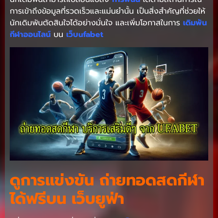
การเข้าถึงข้อมูลที่รวดเร็วและแม่นยำนั้น เป็นสิ่งสำคัญที่ช่วยให้
นักเดิมพันตัดสินใจได้อย่างมั่นใจ และเพิ่มโอกาสในการ
เดิมพัน
กีฬาออนไลน์
บน
เว็บufabet
ดูการแข่งขัน ถ่ายทอดสดกีฬา
ได้ฟรีบน เว็บยูฟ่า