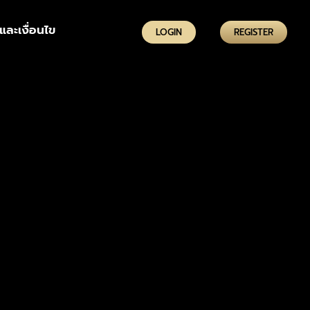
ละเงื่อนไข
LOGIN
REGISTER
24