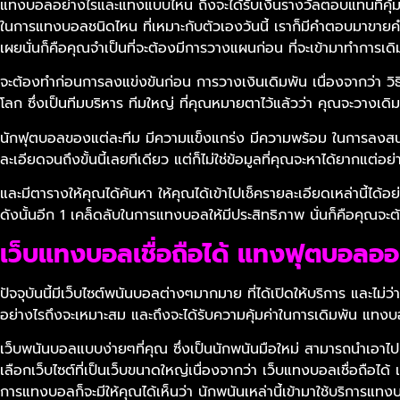
แทงบอลอย่างไรและแทงแบบไหน ถึงจะได้รับเงินรางวัลตอบแทนที่คุ้
ในการแทงบอลชนิดไหน ที่เหมาะกับตัวเองวันนี้ เราก็มีคำตอบมาขายค
เผยนั่นก็คือคุณจำเป็นที่จะต้องมีการวางแผนก่อน ที่จะเข้ามาทำการเ
จะต้องทำก่อนการลงแข่งขันก่อน การวางเงินเดิมพัน เนื่องจากว่า วิธีเ
โลก ซึ่งเป็นทีมบริหาร ทีมใหญ่ ที่คุณหมายตาไว้แล้วว่า คุณจะวางเดิมพ
นักฟุตบอลของแต่ละทีม มีความแข็งแกร่ง มีความพร้อม ในการลงสนามม
ละเอียดจนถึงขั้นนี้เลยทีเดียว แต่ก็ไม่ใช่ข้อมูลที่คุณจะหาได้ยากแต่อย่
และมีตารางให้คุณได้ค้นหา ให้คุณได้เข้าไปเช็ครายละเอียดเหล่านี้ได้อ
ดังนั้นอีก 1 เคล็ดลับในการแทงบอลให้มีประสิทธิภาพ นั่นก็คือคุณจะต้อ
เว็บแทงบอลเชื่อถือได้ แทงฟุตบอลออน
ปัจจุบันนี้มีเว็บไซต์พนันบอลต่างๆมากมาย ที่ได้เปิดให้บริการ และไม่
อย่างไรถึงจะเหมาะสม และถึงจะได้รับความคุ้มค่าในการเดิมพัน 
เว็บพนันบอลแบบง่ายๆที่คุณ ซึ่งเป็นนักพนันมือใหม่ สามารถนำเอาไป
เลือกเว็บไซต์ที่เป็นเว็บขนาดใหญ่เนื่องจากว่า เว็บแทงบอลเชื่อถือได้
การแทงบอลก็จะมีให้คุณได้เห็นว่า นักพนันเหล่านี้เข้ามาใช้บริการแท