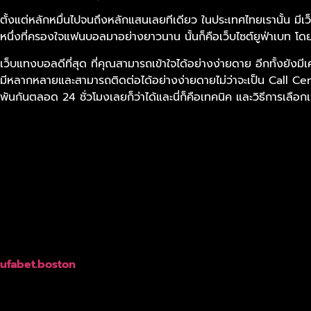
ตั้งแต่หลักหมื่นไปจนถึงหลักแสนเลยทีเดียว ในประเทศไทยเรานั้น มีเว็บ
หนึ่งที่ครองใจแฟนบอลมาอย่างยาวนาน นั้นก็คือเว็บไซต์ยูฟ่าเบท โดยเว
เว็บแทงบอลดีที่สุด ที่คุณสามารถเข้าใจได้อย่างง่ายดาย อีกทั้งยัง
มีหลากหลายและสามารถติดต่อได้อย่างง่ายดายไม่ว่าจะเป็น Call Cent
พันกันตลอด 24 ชั่วโมงเลยก็ว่าได้และนี่ก็คือเทคนิค และวิธีการเลื
ufabet.boston