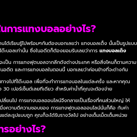
งในการแทงบอลอย่างไร?
่านได้เรียนรู้ไปพร้อมๆกันต้องบอกเลยว่า แทงบอลเต็ง นั้นเป็นรูปแบบ
โต๊ะบอลเท่านั้น ซึ่งในอดีตก็ต้องยอมรับเลยว่าการ
แทงบอลเต็ง
ม่ว่าจะเป็น การแทงฟุตบอลจากลีกดังต่างประเทศ หรือสิ่งไหนก็ตามความ
ลในอดีต และการแทงบอลในตอนนี้ บอกเลยว่าค่อนข้างที่จะต่างกัน
งไปที่โต๊ะบอล เพื่อที่จะทำการแทงบอลในแต่ละครั้ง และหากคุณ
ง 30 เปอร์เซ็นต์เลยทีเดียว สำหรับค่าน้ำที่คุณจะต้องจ่าย
ยได้เปลี่ยนไป การแทงบอลออนไลน์จึงกลายเป็นเรื่องที่คนส่วนใหญ่ ให้
อีกหนึ่งความดีความชอบของ การแทงฟุตบอลออนไลน์นั่นก็คือ กับค่า
ต่ละรูปแบบถูก คุณก็จะได้รับรางวัลไป อย่างเต็มเม็ดเต็มหน่วย
ารอย่างไร?