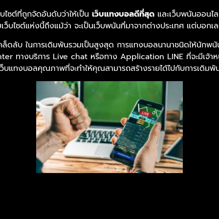
ไซต์ที่ถูกจัดอันดับว่าให้เป็น
เว็บแทงบอลดีที่สุด
และเว็บพนันออนไลน์ท
็บไซต์แห่งนี้ถึงแม้ว่า จะเป็นเว็บพนันที่มาจากต่างประเทศ แต่บอกเลย
มีเคล็ดลับ ในการเดิมพันรวมเป็นสูงสุด การแทงบอลนานาชนิดให้นักพนั
er ทางบริการ Live chat หรือทาง Application LINE ที่จะมีเจ้าหน้า
อกเว็บแทงบอลคุณภาพที่จะทำให้คุณสามารถสร้างรายได้ไปกับการเดิมพัน