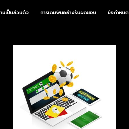
มเป็นส่วนตัว
การเดิมพันอย่างรับผิดชอบ
ข้อกำหนดแ