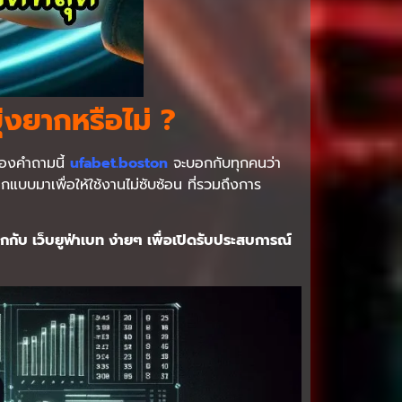
่งยากหรือไม่ ?
งของคำถามนี้
ufabet.boston
จะบอกกับทุกคนว่า
กแบบมาเพื่อให้ใช้งานไม่ซับซ้อน ที่รวมถึงการ
ชิกกับ เว็บยูฟ่าเบท ง่ายๆ เพื่อเปิดรับประสบการณ์