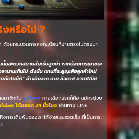
ิงหรือไม่ ?
งแรก ด้วยกระบวนการลงทะเบียนที่ง่ายตรงไปตรงมา
ใช้งานนั้นสะดวกสบายสำหรับลูกค้า หากต้องการเอาชนะ
วลานานเกินไป ดังนั้น แทนที่จะสูญเสียลูกค้าใหม่
แบบอัตโนมัติ” อ้างอิงจาก นาย ลิวดาส คานาปินิส
็นสมาชิกกับ
ยูฟ่าเบท
ทางเลือกแรกก็คือ สมัครด้วย
ufabet ได้ตลอด 24 ชั่วโมง
ผ่านทาง LINE
าถึงการเดิมพันของเราได้ง่ายและรวดเร็ว ที่เป็นการ
รา