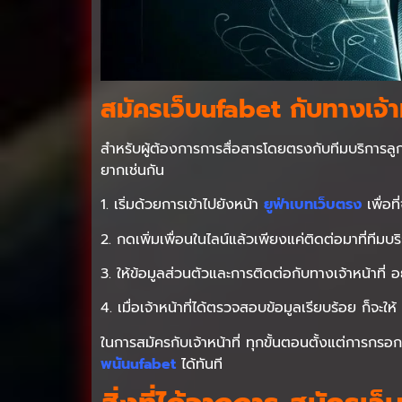
สมัครเว็บufabet กับทางเจ้า
สำหรับผู้ต้องการการสื่อสารโดยตรงกับทีมบริการล
ยากเช่นกัน
1. เริ่มด้วยการเข้าไปยังหน้า
ยูฟ่าเบทเว็บตรง
เพื่อท
2. กดเพิ่มเพื่อนในไลน์แล้วเพียงแค่ติดต่อมาที่ทีมบ
3. ให้ข้อมูลส่วนตัวและการติดต่อกับทางเจ้าหน้าที่ อ
4. เมื่อเจ้าหน้าที่ได้ตรวจสอบข้อมูลเรียบร้อย ก็จะ
ในการสมัครกับเจ้าหน้าที่ ทุกขั้นตอนตั้งแต่การกรอ
พนันufabet
ได้ทันที