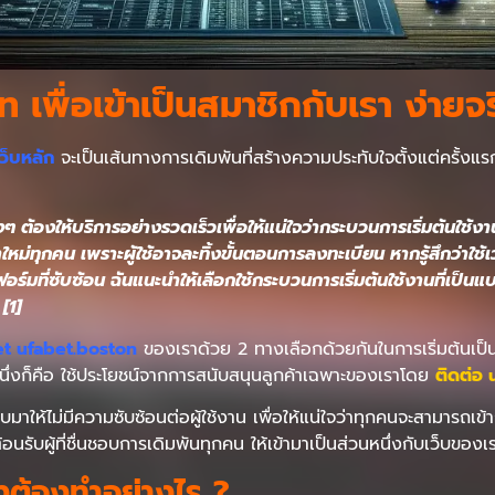
 เพื่อเข้าเป็นสมาชิกกับเรา ง่ายจร
ว็บหลัก
จะเป็นเส้นทางการเดิมพันที่สร้างความประทับใจตั้งแต่ครั้
ต่างๆ ต้องให้บริการอย่างรวดเร็วเพื่อให้แน่ใจว่ากระบวนการเริ่มต้น
ใหม่ทุกคน เพราะผู้ใช้อาจละทิ้งขั้นตอนการลงทะเบียน หากรู้สึกว่าใช้เ
อร์มที่ซับซ้อน ฉันแนะนำให้เลือกใช้กระบวนการเริ่มต้นใช้งานที่เป็น
[1]
et ufabet.boston
ของเราด้วย 2 ทางเลือกด้วยกันในการเริ่มต้นเป
ึ่งก็คือ ใช้ประโยชน์จากการสนับสนุนลูกค้าเฉพาะของเราโดย
ติดต่อ 
าให้ไม่มีความซับซ้อนต่อผู้ใช้งาน เพื่อให้แน่ใจว่าทุกคนจะสามารถเข้
้อนรับผู้ที่ชื่นชอบการเดิมพันทุกคน ให้เข้ามาเป็นส่วนหนึ่งกับเว็บของเ
งต้องทำอย่างไร ?