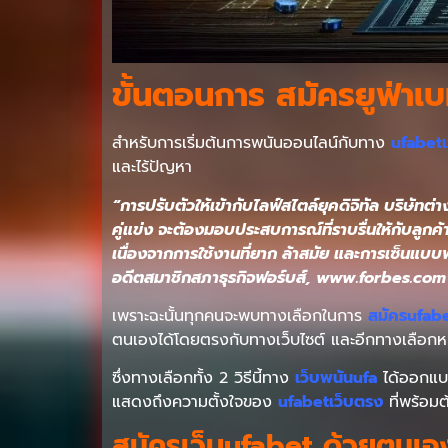
ขั้นตอนการ สมัครยูฟ่าเบท
สำหรับการเริ่มต้นการพนันออนไลน์กับทาง
ufabetเ
และไร้ปัญหา
“การปรับตัวให้เข้ากับไลฟ์สไตล์ยุคดิจิทัล บริษัท
คู่แข่ง จะต้องมอบประสบการณ์ที่ราบรื่นให้กับลูกค้า
เนื่องจากการใช้งานที่ยาก ล้าสมัย และการเซ็นแบบฟ
อดีตสมาชิกสภาธุรกิจฟอร์บส์, www.forbes.com 
เพราะฉะนั้นทุกคนจะพบทางเลือกในการ
สมัครufab
ตนเองได้โดยตรงกับทางเว็บไซต์ และอีกทางเลือกหน
ซึ่งทางเลือกทั้ง 2 วิธีนี้ทาง
เว็บพนันufa
ได้ออกแบบม
แสดงถึงความตั้งใจของ
ufabetเว็บตรง
ที่พร้อมต
สมัครเว็บufabet ด้วยตนเอ