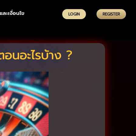
ละเงื่อนไข
LOGIN
REGISTER
นตอนอะไรบ้าง ?