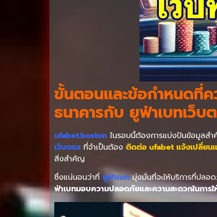
ขั้นตอนและข้อกำหนดที่
ธนาคารกับ ยูฟ่าเบทเว็บ
ufabet.boston
ในรอบนี้ต้องการแบ่งปันข้อมูลส
เว็บตรง
ที่จำเป็นต้อง
ติดต่อ ufabet แจ้งเปลี่ยน
สิ่งสำคัญ
ซึ่งแน่นอนว่าที่
ยูฟ่าเบท
มุ่งมั่นที่จะให้บริการที่ปล
ฟ่าเบทมอบความปลอดภัยและความสะดวกในการให้บริก