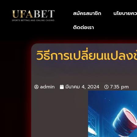
สมัครสมาชิก
นโยบายควา
ติดต่อเรา
วิธีการเปลี่ยนแปล
admin
มีนาคม 4, 2024
7:35 pm