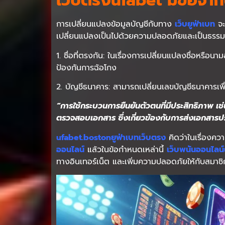
เว็บตรงufabet มีข้อจำก
การเปลี่ยนแปลงข้อมูลบัญชีกับทาง
เว็บยูฟ่าเบท
จะ
เปลี่ยนแปลงเป็นไปด้วยความปลอดภัยและเป็นธรร
1. ชื่อที่ตรงกัน: ในเรื่องการเปลี่ยนแปลงชื่อหรือน
ป้องกันการฉ้อโกง
2. บัญชีธนาคาร: สามารถเปลี่ยนเลขบัญชีธนาคารเพื่อ
“การใช้กระบวนการยืนยันตัวตนที่มีประสิทธิภาพ เ
ตรวจสอบเอกสาร ซึ่งเกี่ยวข้องกับการส่งเอกสารปร
ufabet.bostonยูฟ่าเบทเว็บตรง
คิดว่าในเรื่องค
ออนไลน์
แล้วในข้อกำหนดเหล่านี้
เว็บพนันออนไลน
ทางอินเทอร์เน็ต และเพิ่มความปลอดภัยให้กับสมาช