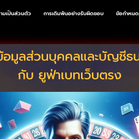
มเป็นส่วนตัว
การเดิมพันอย่างรับผิดชอบ
ข้อกำหนดแ
งข้อมูลส่วนบุคคลและบัญชี
กับ ยูฟ่าเบทเว็บตรง