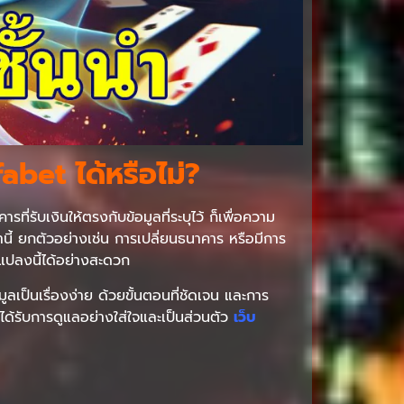
abet ได้หรือไม่?
รที่รับเงินให้ตรงกับข้อมูลที่ระบุไว้ ก็เพื่อความ
นี้ ยกตัวอย่างเช่น การเปลี่ยนธนาคาร หรือมีการ
แปลงนี้ได้อย่างสะดวก
ลเป็นเรื่องง่าย ด้วยขั้นตอนที่ชัดเจน และการ
ได้รับการดูแลอย่างใส่ใจและเป็นส่วนตัว
เว็บ