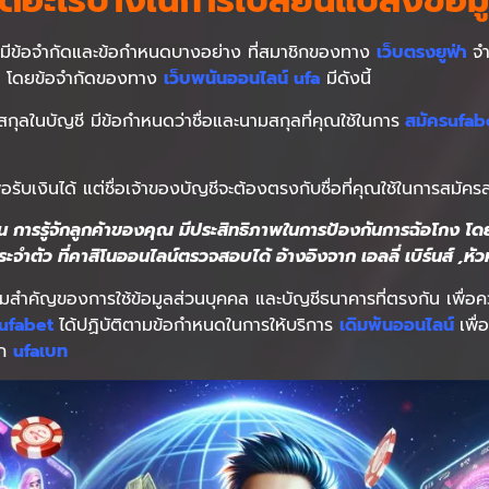
ัดอะไรบ้างในการเปลี่ยนแปลงข้อม
มีข้อจำกัดและข้อกำหนดบางอย่าง ที่สมาชิกของทาง
เว็บตรงยูฟ่า
จำ
ม โดยข้อจำกัดของทาง
เว็บพนันออนไลน์ ufa
มีดังนี้
ามสกุลในบัญชี มีข้อกำหนดว่าชื่อและนามสกุลที่คุณใช้ในการ
สมัครufab
รับเงินได้ แต่ชื่อเจ้าของบัญชีจะต้องตรงกับชื่อที่คุณใช้ในการสมัค
ช่น การรู้จักลูกค้าของคุณ มีประสิทธิภาพในการป้องกันการฉ้อโกง 
ะจำตัว ที่คาสิโนออนไลน์ตรวจสอบได้ อ้างอิงจาก เอลลี่ เบิร์นส์ 
วามสำคัญของการใช้ข้อมูลส่วนบุคคล และบัญชีธนาคารที่ตรงกัน เพ
์ufabet
ได้ปฏิบัติตามข้อกำหนดในการให้บริการ
เดิมพันออนไลน์
เพื
ิก
ufaเบท