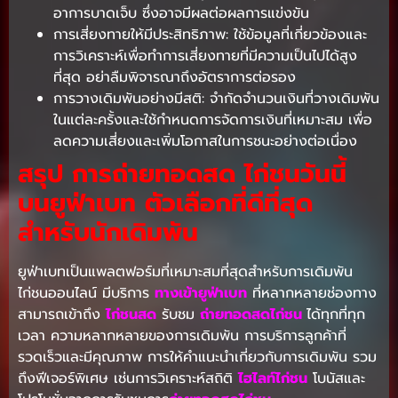
อาการบาดเจ็บ ซึ่งอาจมีผลต่อผลการแข่งขัน
การเสี่ยงทายให้มีประสิทธิภาพ: ใช้ข้อมูลที่เกี่ยวข้องและ
การวิเคราะห์เพื่อทำการเสี่ยงทายที่มีความเป็นไปได้สูง
ที่สุด อย่าลืมพิจารณาถึงอัตราการต่อรอง
การวางเดิมพันอย่างมีสติ: จำกัดจำนวนเงินที่วางเดิมพัน
ในแต่ละครั้งและใช้กำหนดการจัดการเงินที่เหมาะสม เพื่อ
ลดความเสี่ยงและเพิ่มโอกาสในการชนะอย่างต่อเนื่อง
สรุป การถ่ายทอดสด
ไก่ชนวันนี้
บนยูฟ่าเบท ตัวเลือกที่ดีที่สุด
สำหรับนักเดิมพัน
ยูฟ่าเบทเป็นแพลตฟอร์มที่เหมาะสมที่สุดสำหรับการเดิมพัน
ไก่ชนออนไลน์ มีบริการ
ทางเข้ายูฟ่าเบท
ที่หลากหลายช่องทาง
สามารถเข้าถึง
ไก่ชนสด
รับชม
ถ่ายทอดสดไก่ชน
ได้ทุกที่ทุก
เวลา ความหลากหลายของการเดิมพัน การบริการลูกค้าที่
รวดเร็วและมีคุณภาพ การให้คำแนะนำเกี่ยวกับการเดิมพัน รวม
ถึงฟีเจอร์พิเศษ เช่นการวิเคราะห์สถิติ
ไฮไลท์ไก่ชน
โบนัสและ