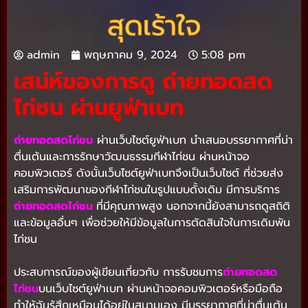
สุดเร้าใจ
admin
พฤษภาคม 9, 2024
5:08 pm
เสน่ห์ของการดู
ถ่ายทอดสด
ไก่ชน
ผ่านยูฟ่าเบท
ถ่ายทอดสดไก่ชน
ผ่านเว็บไซต์ยูฟ่าเบท นำเสนอบรรยากาศที่น่า
ตื่นเต้นและการรักษาวัฒนธรรมกีฬาไก่ชน ผ่านหน้าจอ
คอมพิวเตอร์
ดังนั้นเว็บไซต์ยูฟ่าเบทจึงเป็นเว็บไซต์ ที่ช่วย
ส่ง
เสริมการพัฒนาของกีฬาไก่ชนในรูปแบบดั้งเดิม มีการบริการ
ถ่ายทอดสดไก่ชน
ที่มีคุณภาพสูง นอกจากนี้ยังสามารถดูสถิติ
และข้อมูลอื่นๆ เพื่อช่วยให้มีข้อมูลในการตัดสินใจในการเดิมพัน
ไก่ชน
ประสบการณ์ของผู้เขียนเกี่ยวกับ การรับชมการ
ถ่ายทอดสด
ไก่ชน
บนเว็บไซต์ยูฟ่าเบท
ผ่านหน้าจอคอมพิวเตอร์หรือมือถือ
ทำให้ฉันรู้สึกเหมือนได้อยู่ในสนามเอง มีบรรยากาศที่น่าตื่นเต้น