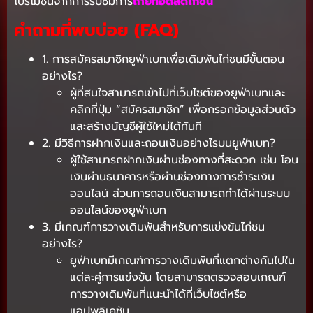
โปรโมชั่นจากการรับชมการ
ถ่ายทอดสดไก่ชน
คำถามที่พบบ่อย (FAQ)
1. การสมัครสมาชิกยูฟ่าเบทเพื่อเดิมพันไก่ชนมีขั้นตอน
อย่างไร?
ผู้ที่สนใจสามารถเข้าไปที่เว็บไซต์ของยูฟ่าเบทและ
คลิกที่ปุ่ม “สมัครสมาชิก” เพื่อกรอกข้อมูลส่วนตัว
และสร้างบัญชีผู้ใช้ใหม่ได้ทันที
2. มีวิธีการฝากเงินและถอนเงินอย่างไรบนยูฟ่าเบท?
ผู้ใช้สามารถฝากเงินผ่านช่องทางที่สะดวก เช่น โอน
เงินผ่านธนาคารหรือผ่านช่องทางการชำระเงิน
ออนไลน์ ส่วนการถอนเงินสามารถทำได้ผ่านระบบ
ออนไลน์ของยูฟ่าเบท
3. มีเกณฑ์การวางเดิมพันสำหรับการแข่งขันไก่ชน
อย่างไร?
ยูฟ่าเบทมีเกณฑ์การวางเดิมพันที่แตกต่างกันไปใน
แต่ละคู่การแข่งขัน โดยสามารถตรวจสอบเกณฑ์
การวางเดิมพันที่แนะนำได้ที่เว็บไซต์หรือ
แอปพลิเคชัน