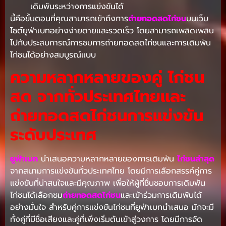
เดิมพันระหว่างการแข่งขันได้
นี้คือขั้นตอนที่คุณสามารถเข้าถึงการ
ถ่ายทอดสดไก่ชน
บนเว็บ
ไซต์ยูฟ่าเบทอย่างง่ายดายและรวดเร็ว โดยสามารถเพลิดเพลิน
ไปกับประสบการณ์การชมการถ่ายทอดสดไก่ชนและการเดิมพัน
ไก่ชนได้อย่างสมบูรณ์แบบ
ความหลากหลายของคู่
ไก่ชน
สด
จากทั่วประเทศไทยและ
ถ่ายทอดสดไก่ชน
การแข่งขัน
ระดับประเทศ
ยูฟ่าเบท
นำเสนอความหลากหลายของการเดิมพัน
ไก่ชนล่าสุด
จากสนามการแข่งขันทั่วประเทศไทย โดยมีการเลือกสรรค์คู่การ
แข่งขันที่น่าสนใจและมีคุณภาพ เพื่อให้ผู้ที่ชื่นชอบการเดิมพัน
ไก่ชนได้เลือกชม
ถ่ายทอดสดไก่ชน
และเข้าร่วมการเดิมพันได้
อย่างมั่นใจ สำหรับคู่การแข่งขันไก่ชนที่ยูฟ่าเบทนำเสนอ มักจะมี
ทั้งคู่ที่มีชื่อเสียงและคู่ที่เพิ่งเริ่มต้นเข้าสู่วงการ โดยมีการจัด